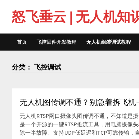
Skip
怒飞垂云 | 无人机知
to
content
首页
飞控固件开发教程
无人机组装调试教程
分类：
飞控调试
无人机图传调不通？别急着拆飞机
无人机RTSP网口摄像头图传调不通，不知道是摄像
是一个开源的一键RTSP推流工具，用电脑摄像头
除一半故障。支持UDP低延迟和TCP可靠传输，