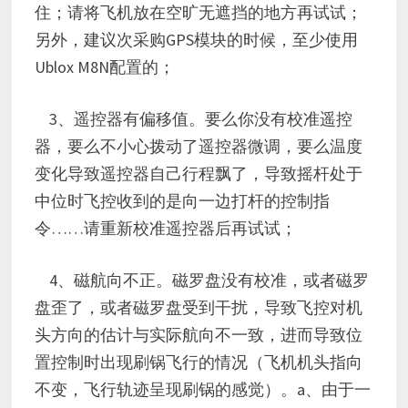
住；请将飞机放在空旷无遮挡的地方再试试；
另外，建议次采购GPS模块的时候，至少使用
Ublox M8N配置的；
3、遥控器有偏移值。要么你没有校准遥控
器，要么不小心拨动了遥控器微调，要么温度
变化导致遥控器自己行程飘了，导致摇杆处于
中位时飞控收到的是向一边打杆的控制指
令……请重新校准遥控器后再试试；
4、磁航向不正。磁罗盘没有校准，或者磁罗
盘歪了，或者磁罗盘受到干扰，导致飞控对机
头方向的估计与实际航向不一致，进而导致位
置控制时出现刷锅飞行的情况（飞机机头指向
不变，飞行轨迹呈现刷锅的感觉）。a、由于一