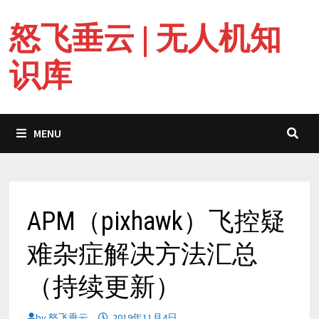
Skip
怒飞垂云 | 无人机知
to
content
识库
MENU
APM（pixhawk）飞控疑
难杂症解决方法汇总
（持续更新）
by
怒飞垂云
2019年11月4日