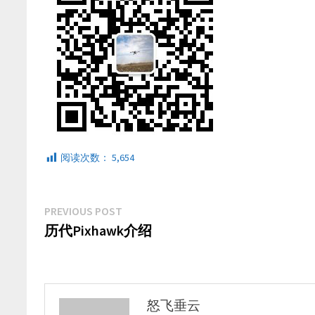
阅读次数：
5,654
文
Previous
PREVIOUS POST
post:
历代Pixhawk介绍
章
导
航
怒飞垂云