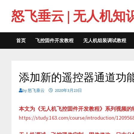
Skip
怒飞垂云 | 无人机知
to
content
首页
飞控固件开发教程
无人机组装调试教程
添加新的遥控器通道功
by
怒飞垂云
2020年3月23日
本文为《无人机飞控固件开发教程》系列视频的
https://study.163.com/course/introduction/1209