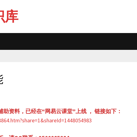
识库
能
辅助资料，已经在“网易云课堂”上线
， 链接如下：
568864.htm?share=1&shareId=1448054983