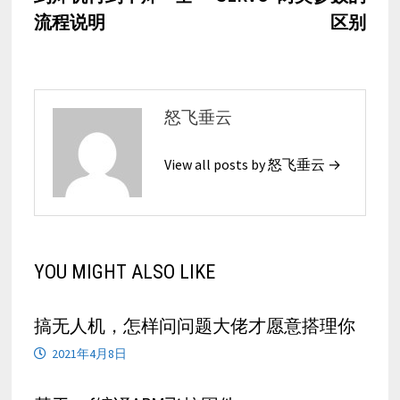
导
流程说明
区别
航
怒飞垂云
View all posts by 怒飞垂云 →
YOU MIGHT ALSO LIKE
搞无人机，怎样问问题大佬才愿意搭理你
2021年4月8日