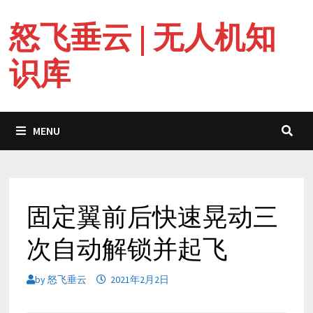
Skip
怒飞垂云 | 无人机知
to
content
识库
MENU
固定翼前后快速晃动三
次自动解锁并起飞
by
怒飞垂云
2021年2月2日