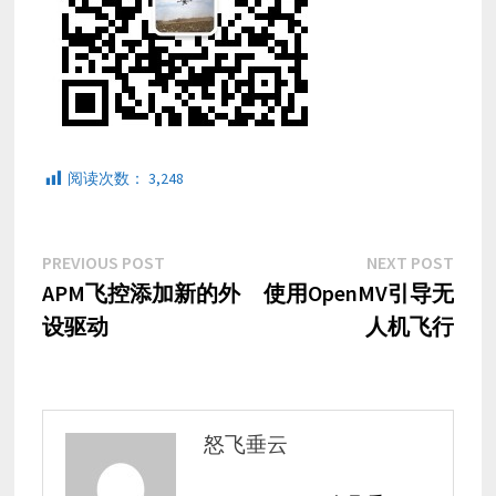
阅读次数：
3,248
文
Previous
Next
PREVIOUS POST
NEXT POST
post:
post:
APM飞控添加新的外
使用OpenMV引导无
章
设驱动
人机飞行
导
航
怒飞垂云