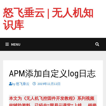
Skip
怒飞垂云 | 无人机知
to
content
识库
MENU
APM添加自定义log日志
by
怒飞垂云
2019年11月12日
本文为《无人机飞控固件开发教程》系列视频
的辅助资料，已经在“网易云课堂”上线
， 链接