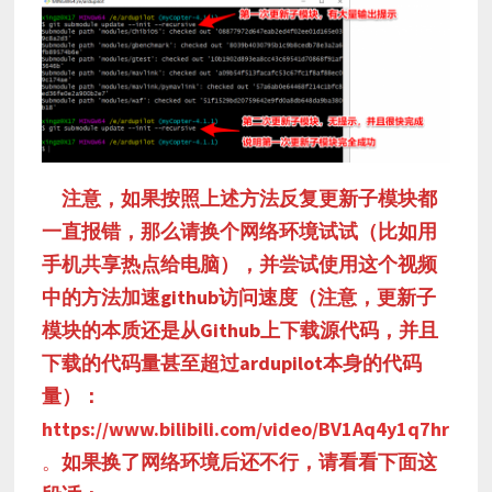
注意，如果按照上述方法反复更新子模块都
一直报错，那么请换个网络环境试试（比如用
手机共享热点给电脑），并尝试使用这个视频
中的方法加速github访问速度（注意，更新子
模块的本质还是从Github上下载源代码，并且
下载的代码量甚至超过ardupilot本身的代码
量）：
https://www.bilibili.com/video/BV1Aq4y1q7hr
。
如果换了网络环境后还不行，请看看下面这