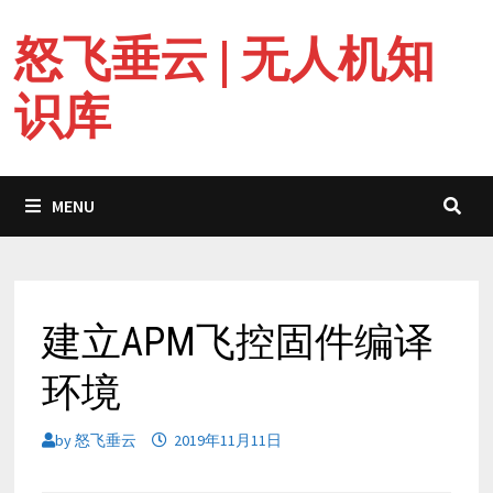
Skip
怒飞垂云 | 无人机知
to
content
识库
MENU
建立APM飞控固件编译
环境
by
怒飞垂云
2019年11月11日